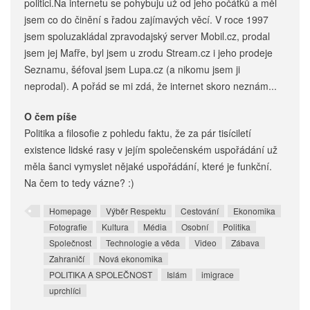
politici.Na internetu se pohybuju už od jeho počátků a měl
jsem co do činění s řadou zajímavých věcí. V roce 1997
jsem spoluzakládal zpravodajský server Mobil.cz, prodal
jsem jej Mafře, byl jsem u zrodu Stream.cz i jeho prodeje
Seznamu, šéfoval jsem Lupa.cz (a nikomu jsem ji
neprodal). A pořád se mi zdá, že internet skoro neznám...
O čem píše
Politika a filosofie z pohledu faktu, že za pár tisíciletí
existence lidské rasy v jejím společenském uspořádání už
měla šanci vymyslet nějaké uspořádání, které je funkční.
Na čem to tedy vázne? :)
Homepage
Výběr Respektu
Cestování
Ekonomika
Fotografie
Kultura
Média
Osobní
Politika
Společnost
Technologie a věda
Video
Zábava
Zahraničí
Nová ekonomika
POLITIKA A SPOLEČNOST
Islám
imigrace
uprchlíci