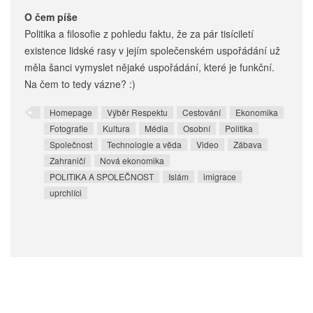
O čem píše
Politika a filosofie z pohledu faktu, že za pár tisíciletí
existence lidské rasy v jejím společenském uspořádání už
měla šanci vymyslet nějaké uspořádání, které je funkční.
Na čem to tedy vázne? :)
Homepage
Výběr Respektu
Cestování
Ekonomika
Fotografie
Kultura
Média
Osobní
Politika
Společnost
Technologie a věda
Video
Zábava
Zahraničí
Nová ekonomika
POLITIKA A SPOLEČNOST
Islám
imigrace
uprchlíci