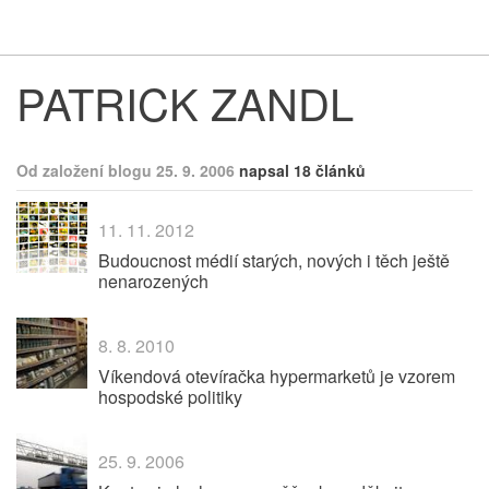
Respekt
Vy
PATRICK ZANDL
Od založení blogu 25. 9. 2006
napsal 18 článků
11. 11. 2012
Budoucnost médií starých, nových i těch ještě
nenarozených
8. 8. 2010
Víkendová otevíračka hypermarketů je vzorem
hospodské politiky
25. 9. 2006