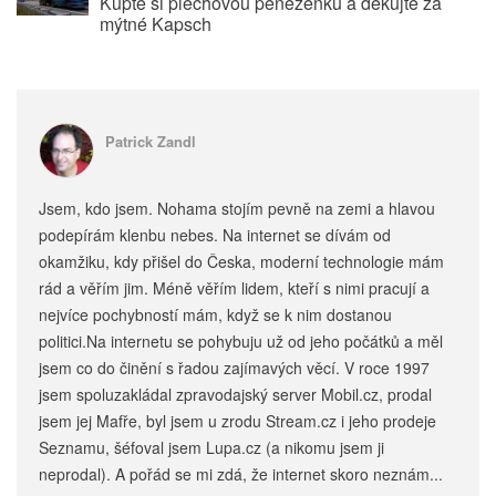
Kupte si plechovou peněženku a děkujte za
mýtné Kapsch
Patrick Zandl
Jsem, kdo jsem. Nohama stojím pevně na zemi a hlavou
podepírám klenbu nebes. Na internet se dívám od
okamžiku, kdy přišel do Česka, moderní technologie mám
rád a věřím jim. Méně věřím lidem, kteří s nimi pracují a
nejvíce pochybností mám, když se k nim dostanou
politici.Na internetu se pohybuju už od jeho počátků a měl
jsem co do činění s řadou zajímavých věcí. V roce 1997
jsem spoluzakládal zpravodajský server Mobil.cz, prodal
jsem jej Mafře, byl jsem u zrodu Stream.cz i jeho prodeje
Seznamu, šéfoval jsem Lupa.cz (a nikomu jsem ji
neprodal). A pořád se mi zdá, že internet skoro neznám...